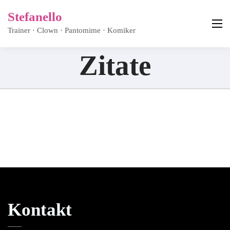
Stefanello
Trainer · Clown · Pantomime · Komiker
Zitate
Kontakt