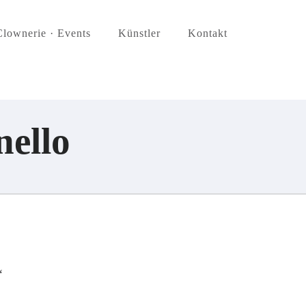
Clownerie · Events
Künstler
Kontakt
nello
“